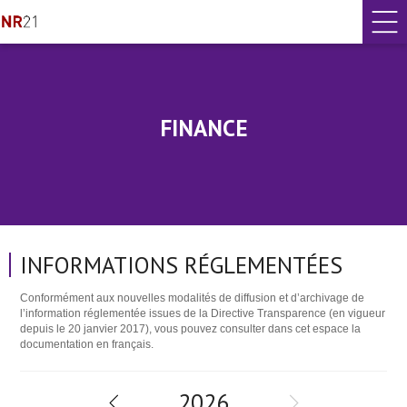
FINANCE
INFORMATIONS RÉGLEMENTÉES
Conformément aux nouvelles modalités de diffusion et d’archivage de
l’information réglementée issues de la Directive Transparence (en vigueur
depuis le 20 janvier 2017), vous pouvez consulter dans cet espace la
documentation en français.
2025
2026